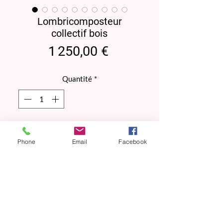
Lombricomposteur
collectif bois
Prix
1 250,00 €
Quantité
*
1 EN STOCK Livraison gratuite dans le
département du Tarn, limitrophe nous
Phone
Email
Facebook
contacter
Précommander
LOMBRICOMPOSTEUR COLLECTIF
BOIS