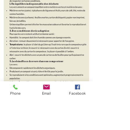
de respecter certaines conditions.
1. Un équilibre indispensable des déchets
Les vers aiment un compost équilibré entre matières vertes et matières brunes :
Matières vertes (azote) : épluchures de légumes et fruits, marc de café, thé, restes de
cuisine humides.
Matières brunes (carbone) : feuilles mortes, carton déchiqueté, papier non imprimé,
foin sec, brindilles.
Un bon équilibre permet d’éviter les mauvaises odeurs et favorise la reproduction et
l’activité des vers.
2. Des conditions de vie adaptées
Pour que les vers restent actifs et en bonne santé :
Humidité : le compost doit être humide comme une éponge essorée.
Aération : remuer doucement si nécessaire pour apporter de l’oxygène.
Températures
: le placer à l’abri du gel, bien qu'il soit très rare que le composteur gèle
à l'interieur en hiver, le couvrir si nécessaire avec du carton. En été couvrir si
nécessaire avec du carton le composteur, le placer si possible à l'ombre.
Abri : couvrir les déchets avec un peu de carton ou de feuilles pour qu’ils puissent se
cacher.
3. Les bénéfices des vers dans un composteur
Les vers :
Décomposent rapidement les déchets organiques.
Produisent un compost vivant, riche et fertile pour le jardin.
Se reproduisent si les conditions sont optimales, augmentant progressivement la
population.
💡 Astuce Compost Vers : commencez avec une petite colonie, introduisez
progressivement vos déchets, et ajustez l’équilibre vert/brun si nécessaire. Vos vers
s’y sentiront très bien et votre compost sera prêt plus rapidement.
Phone
Email
Facebook
Nom du service