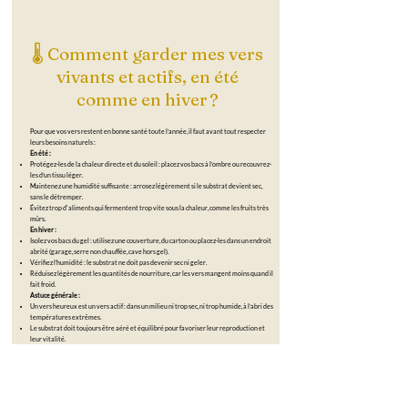
🌡️ Comment garder mes vers
vivants et actifs, en été
comme en hiver ?
Pour que vos vers restent en bonne santé toute l’année, il faut avant tout respecter
leurs besoins naturels :
En été :
Protégez-les de la chaleur directe et du soleil : placez vos bacs à l’ombre ou recouvrez-
les d’un tissu léger.
Maintenez une humidité suffisante : arrosez légèrement si le substrat devient sec,
sans le détremper.
Évitez trop d'aliments qui fermentent trop vite sous la chaleur, comme les fruits très
mûrs.
En hiver :
Isolez vos bacs du gel : utilisez une couverture, du carton ou placez-les dans un endroit
abrité (garage, serre non chauffée, cave hors gel).
Vérifiez l’humidité : le substrat ne doit pas devenir sec ni geler.
Réduisez légèrement les quantités de nourriture, car les vers mangent moins quand il
fait froid.
Astuce générale :
Un vers heureux est un vers actif : dans un milieu ni trop sec, ni trop humide, à l’abri des
températures extrêmes.
Le substrat doit toujours être aéré et équilibré pour favoriser leur reproduction et
leur vitalité.