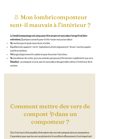
👃 Mon lombricomposteur
sent-il mauvais à l’intérieur ?
Le lombricompostage est conçu pour être propre et sans odeur lorsqu’il est bien
entretenu.
Quelques conseils pour éviter toute mauvaise odeur :
Ne mettez pas trop de nourriture à la fois.
Équilibrez les apports “verts” (épluchures, fruits, légumes) et “bruns” (carton, papier,
matières sèches).
Mélangez légèrement le substrat pour favoriser l’aération.
Ne pas donner de restes gras ou cuisinés, qui peuvent fermenter rapidement aux vers.
Résultat
: un compost vivant, sain et sans odeur désagréable, même à l’intérieur de la
maison.
Comment mettre des vers de
compost 🪱dans un
composteur ?
Oui, il est tout à fait possible d’introduire des vers de compost dans un composteur.
Cependant, pour que les vers se plaisent et travaillent efficacement, il est important