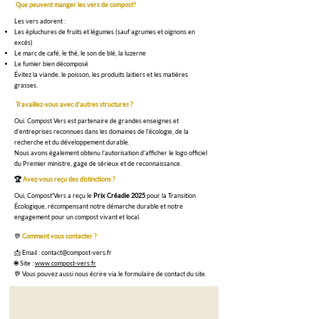
Que peuvent manger les vers de compost?
Les vers adorent :
Les épluchures de fruits et légumes (sauf agrumes et oignons en
excès)
Le marc de café, le thé, le son de blé, la luzerne
Le fumier bien décomposé
Évitez la viande, le poisson, les produits laitiers et les matières
grasses.
Travaillez-vous avec d’autres structures ?
Oui. Compost Vers est partenaire de grandes enseignes et
d’entreprises reconnues dans les domaines de l’écologie, de la
recherche et du développement durable.
Nous avons également obtenu l’autorisation d’afficher le logo officiel
du Premier ministre, gage de sérieux et de reconnaissance.
🏆
Avez-vous reçu des distinctions ?
Oui, Compost'Vers a reçu le
Prix Créadie 2025
pour la Transition
Écologique, récompensant notre démarche durable et notre
engagement pour un compost vivant et local.
💬
Comment vous contacter ?
📩 Email :
contact@compost-vers.fr
🌐 Site :
www.compost-vers.fr
💬 Vous pouvez aussi nous écrire via le formulaire de contact du site.