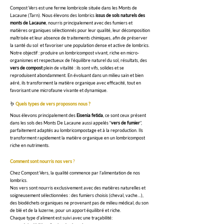
Compost Vers est une ferme lombricole située dans les Monts de
Lacaune (Tarn). Nous élevons des lombrics
issus de sols naturels des
monts de Lacaune
, nourris principalement avec des fumiers et
matières organiques sélectionnés pour leur qualité, leur décomposition
maîtrisée et leur absence de traitements chimiques, afin de préserver
la santé du sol et favoriser une population dense et active de lombrics.
Notre objectif : produire un lombricompost vivant, riche en micro-
organismes et respectueux de l’équilibre naturel du sol, résultats, des
vers de compost
plein de vitalité : ils sont vifs, solides et se
reproduisent abondamment. En évoluant dans un milieu sain et bien
aéré, ils transforment la matière organique avec efficacité, tout en
favorisant une microfaune vivante et dynamique.
🪱
Quels types de vers proposons nous ?
Nous élevons principalement des
Eisenia fetida
, ce sont ceux présent
dans les sols des Monts De Lacaune aussi appelés “
vers de fumier
”,
parfaitement adaptés au lombricompostage et à la reproduction. Ils
transforment rapidement la matière organique en un lombricompost
riche en nutriments.
Comment sont nourris nos vers
?
Chez Compost Vers, la qualité commence par l’alimentation de nos
lombrics.
Nos vers sont nourris exclusivement avec des matières naturelles et
soigneusement sélectionnées : des fumiers choisis (cheval, vache…),
des biodéchets organiques ne provenant pas de milieu médical, du son
de blé et de la luzerne, pour un apport équilibré et riche.
Chaque type d’aliment est suivi avec une traçabilité: