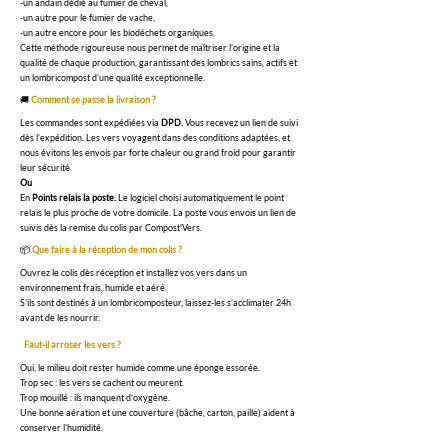
-un andain dédié au fumier de cheval,
-un autre pour le fumier de vache,
-un autre encore pour les biodéchets organiques.
Cette méthode rigoureuse nous permet de maîtriser l’origine et la
qualité de chaque production, garantissant des lombrics sains, actifs et
un lombricompost d’une qualité exceptionnelle.
🚚
Comment se passe la livraison ?
Les commandes sont expédiées via
DPD.
Vous recevez un lien de suivi
dès l’expédition. Les vers voyagent dans des conditions adaptées, et
nous évitons les envois par forte chaleur ou grand froid pour garantir
leur sécurité.
Ou
En
Points relais la poste.
Le logiciel choisi automatiquement le point
relais le plus proche de votre domicile. La poste vous envois un lien de
suivis dès la remise du colis par Compost'Vers.
📦
Que faire à la réception de mon colis ?
Ouvrez le colis dès réception et installez vos vers dans un
environnement frais, humide et aéré.
S’ils sont destinés à un lombricomposteur, laissez-les s’acclimater 24h
avant de les nourrir.
Faut-il arroser les vers ?
Oui, le milieu doit rester humide comme une éponge essorée.
Trop sec : les vers se cachent ou meurent.
Trop mouillé : ils manquent d’oxygène.
Une bonne aération et une couverture (bâche, carton, paille) aident à
conserver l’humidité.